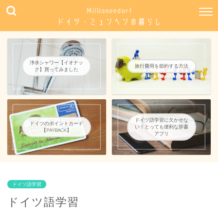
浄水シャワー【イオナッ
旅行費用を節約する方法
ク】買ってみました
ドイツ語学習に欠かせな
ドイツのポイントカード
い！とっても便利な辞書
【PAYBACK】
アプリ
ドイツ語学習
ドイツ語学習