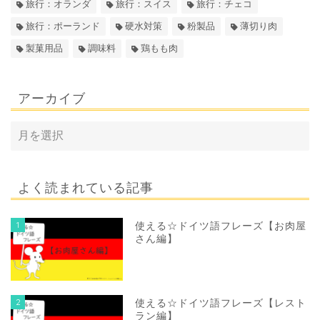
旅行：オランダ
旅行：スイス
旅行：チェコ
旅行：ポーランド
硬水対策
粉製品
薄切り肉
製菓用品
調味料
鶏もも肉
アーカイブ
よく読まれている記事
1
使える☆ドイツ語フレーズ【お肉屋
さん編】
2
使える☆ドイツ語フレーズ【レスト
ラン編】