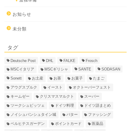
渡独準備
お知らせ
未分類
タグ
Deutsche Post
DHL
FALKE
Frosch
MSCイタリア
MSCギリシャ
SANTE
SODASAN
Sonett
お土産
お茶
お菓子
たまご
アウグスブルク
イースト
オクトーバーフェスト
キームゼー
クリスマスマルクト
スーパー
ツークシュピッツェ
ドイツ料理
ドイツ語まとめ
ノイシュバンシュタイン城
バター
ファッシング
ベルヒテスガーデン
ポイントカード
医薬品