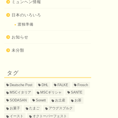
ミュンヘン情報
日本のいろいろ
渡独準備
お知らせ
未分類
タグ
Deutsche Post
DHL
FALKE
Frosch
MSCイタリア
MSCギリシャ
SANTE
SODASAN
Sonett
お土産
お茶
お菓子
たまご
アウグスブルク
イースト
オクトーバーフェスト