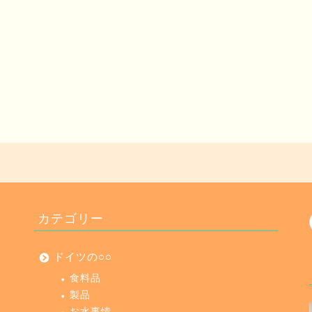
カテゴリー
ドイツの○○
食料品
製品
お水事情