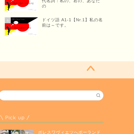
代名詞：私の、君の、あなた
の
ドイツ語 A1-1【Nr.1】私の名
6
前は～です。
\ Pick up /
ボレスワヴィエツへポーランド