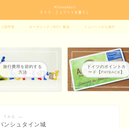
イツ語学習
オーガニック（BIO）製品
ミュンヘンから旅行
旅行費用を節約する
ドイツのポイントカ
方法
ード【PAYBACK】
 TAG ―
バンシュタイン城