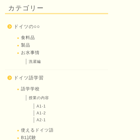
カテゴリー
ドイツの○○
食料品
製品
お水事情
洗濯編
ドイツ語学習
語学学校
授業の内容
A1-1
A1-2
A2-1
使えるドイツ語
B1試験