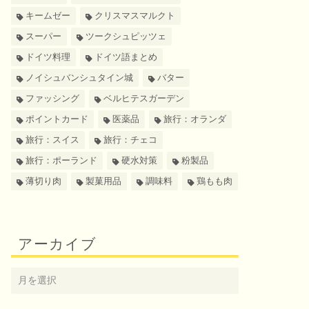
キームゼー
クリスマスマルクト
スーパー
ツークシュピッツェ
ドイツ料理
ドイツ語まとめ
ノイシュバンシュタイン城
バター
ファッシング
ベルヒテスガーデン
ポイントカード
医薬品
旅行：オランダ
旅行：スイス
旅行：チェコ
旅行：ポーランド
硬水対策
粉製品
薄切り肉
製菓用品
調味料
鶏もも肉
アーカイブ