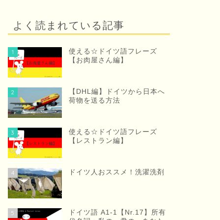
よく読まれている記事
使える☆ドイツ語フレーズ
1
【お肉屋さん編】
【DHL編】ドイツから日本へ
2
荷物を送る方法
使える☆ドイツ語フレーズ
3
【レストラン編】
ドイツ人おススメ！洗濯洗剤
4
ドイツ語 A1-1【Nr.17】所有
5