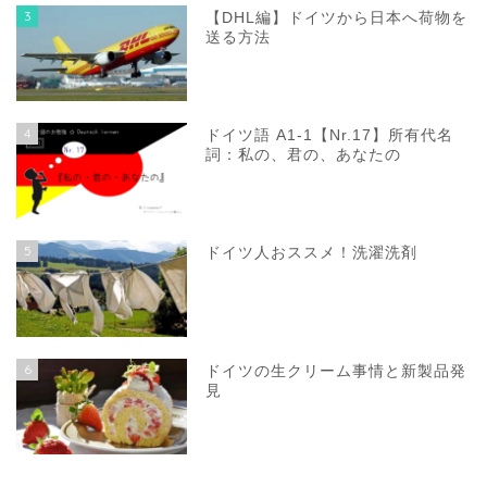
3
【DHL編】ドイツから日本へ荷物を
送る方法
4
ドイツ語 A1-1【Nr.17】所有代名
詞：私の、君の、あなたの
5
ドイツ人おススメ！洗濯洗剤
6
ドイツの生クリーム事情と新製品発
見