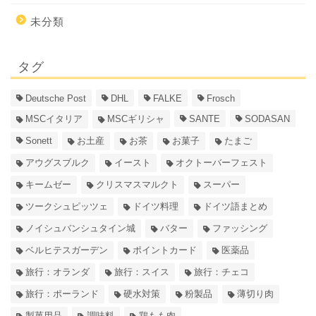
未分類
タグ
Deutsche Post
DHL
FALKE
Frosch
MSCイタリア
MSCギリシャ
SANTE
SODASAN
Sonett
お土産
お茶
お菓子
たまご
アウグスブルク
イースト
オクトーバーフェスト
キームゼー
クリスマスマルクト
スーパー
ツークシュピッツェ
ドイツ料理
ドイツ語まとめ
ノイシュバンシュタイン城
バター
ファッシング
ベルヒテスガーデン
ポイントカード
医薬品
旅行：オランダ
旅行：スイス
旅行：チェコ
旅行：ポーランド
硬水対策
粉製品
薄切り肉
製菓用品
調味料
鶏もも肉