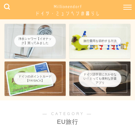
浄水シャワー【イオナッ
旅行費用を節約する方法
ク】買ってみました
ドイツ語学習に欠かせな
ドイツのポイントカード
い！とっても便利な辞書
【PAYBACK】
アプリ
― CATEGORY ―
EU旅行