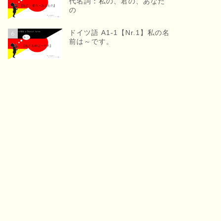
代名詞：私の、君の、あなた
の
ドイツ語 A1-1【Nr.1】私の名
6
前は～です。