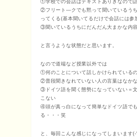
①学校での会話はテキストありきなので
②フリート―クでも黙って聞いているう
ってくる(基本聞いてるだけで会話には参
③聞いているうちにだんだん大まかな内
と言うような状態だと思います。
なので道端など授業以外では
①何のことについて話しかけられている
②普段聞きなれていない人の言葉はなかな
③ドイツ語を聞く態勢になっていない＝
こない
④頭が真っ白になって簡単なドイツ語で
る・・・笑
と、毎回こんな感じになってしまいます(-“