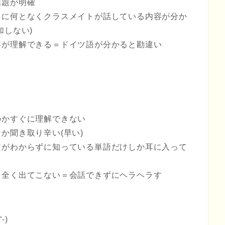
話題が明確
ちに何となくクラスメイトが話している内容が分か
加しない)
容が理解できる＝ドイツ語が分かると勘違い
のかすぐに理解できない
か聞き取り辛い(早い)
文がわからずに知っている単語だけしか耳に入って
も全く出てこない＝会話できずにヘラヘラす
-)