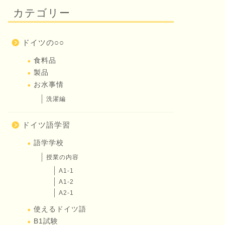
カテゴリー
ドイツの○○
食料品
製品
お水事情
洗濯編
ドイツ語学習
語学学校
授業の内容
A1-1
A1-2
A2-1
使えるドイツ語
B1試験