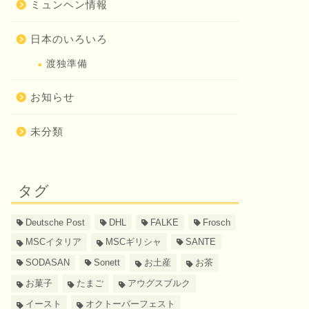
ミュンヘン情報
日本のいろいろ
渡独準備
お知らせ
未分類
タグ
Deutsche Post
DHL
FALKE
Frosch
MSCイタリア
MSCギリシャ
SANTE
SODASAN
Sonett
お土産
お茶
お菓子
たまご
アウグスブルク
イースト
オクトーバーフェスト