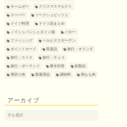
キームゼー
クリスマスマルクト
スーパー
ツークシュピッツェ
ドイツ料理
ドイツ語まとめ
ノイシュバンシュタイン城
バター
ファッシング
ベルヒテスガーデン
ポイントカード
医薬品
旅行：オランダ
旅行：スイス
旅行：チェコ
旅行：ポーランド
硬水対策
粉製品
薄切り肉
製菓用品
調味料
鶏もも肉
アーカイブ