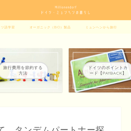
イツ語学習
オーガニック（BIO）製品
ミュンヘンから旅行
旅行費用を節約する
ドイツのポイントカ
方法
ード【PAYBACK】
て。タンデムパートナー探