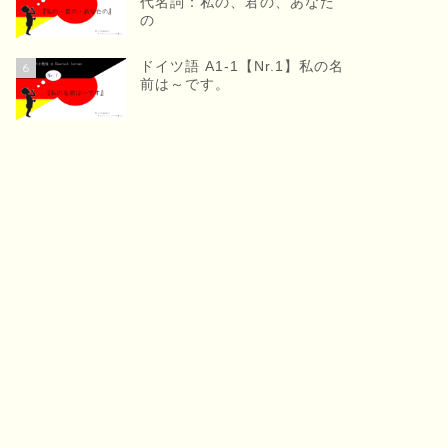
代名詞：私の、君の、あなた
の
ドイツ語 A1-1【Nr.1】私の名
6
前は～です。