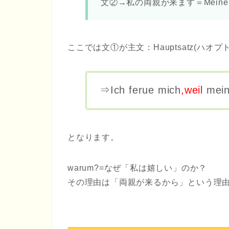
文②→私の両親が来ます＝Meine Elt
ここでは文①が
主文：Hauptsatz
(ハオプ
⇒Ich ferue mich
,weil
mein
となります。
warum?=なぜ「私は嬉しい」のか？
その理由は「両親が来るから」という理