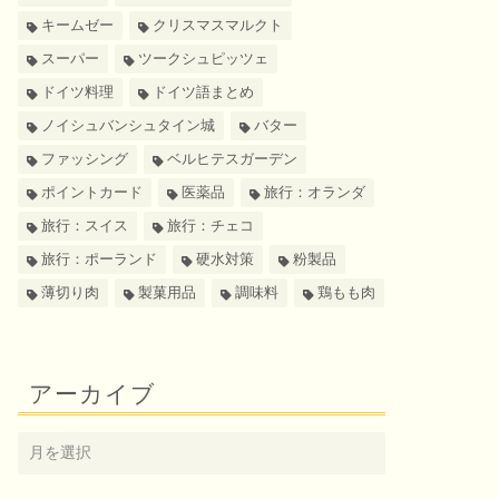
キームゼー
クリスマスマルクト
スーパー
ツークシュピッツェ
ドイツ料理
ドイツ語まとめ
ノイシュバンシュタイン城
バター
ファッシング
ベルヒテスガーデン
ポイントカード
医薬品
旅行：オランダ
旅行：スイス
旅行：チェコ
旅行：ポーランド
硬水対策
粉製品
薄切り肉
製菓用品
調味料
鶏もも肉
アーカイブ