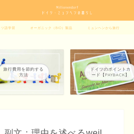
イツ語学習
オーガニック（BIO）製品
ミュンヘンから旅行
旅行費用を節約する
ドイツのポイントカ
方法
ード【PAYBACK】
38】副文：理由を述べるweil