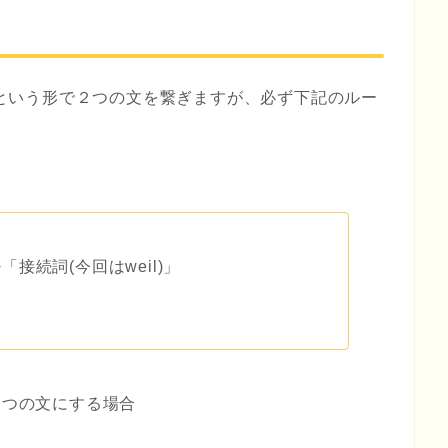
nsatzという形で２つの文を繋ぎますが、必ず下記のルー
+「接続詞(今回はweil)」
１つの文にする場合