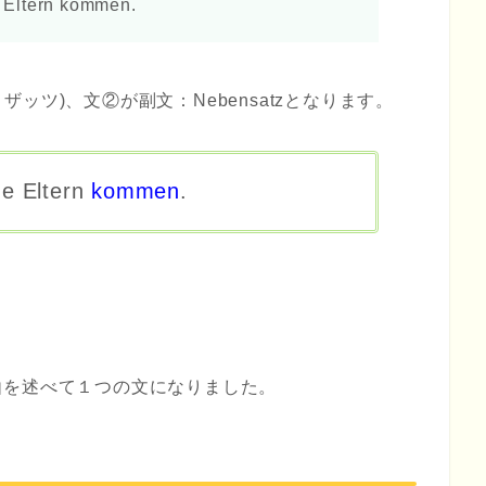
ern kommen.
トザッツ)、文②が
副文：Nebensatz
となります。
e Eltern
kommen
.
由を述べて１つの文になりました。