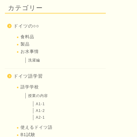
カテゴリー
ドイツの○○
食料品
製品
お水事情
洗濯編
ドイツ語学習
語学学校
授業の内容
A1-1
A1-2
A2-1
使えるドイツ語
B1試験