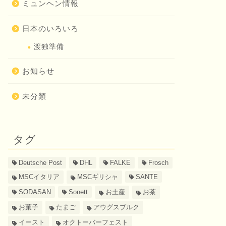
ミュンヘン情報
日本のいろいろ
渡独準備
お知らせ
未分類
タグ
Deutsche Post
DHL
FALKE
Frosch
MSCイタリア
MSCギリシャ
SANTE
SODASAN
Sonett
お土産
お茶
お菓子
たまご
アウグスブルク
イースト
オクトーバーフェスト