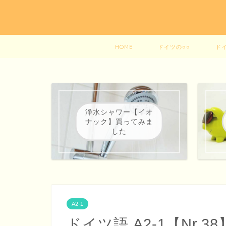
HOME
ドイツの○○
ド
浄水シャワー【イオ
ナック】買ってみま
した
A2-1
ドイツ語 A2-1【Nr.