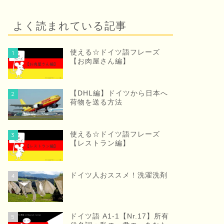
よく読まれている記事
使える☆ドイツ語フレーズ
1
【お肉屋さん編】
【DHL編】ドイツから日本へ
2
荷物を送る方法
使える☆ドイツ語フレーズ
3
【レストラン編】
ドイツ人おススメ！洗濯洗剤
4
ドイツ語 A1-1【Nr.17】所有
5