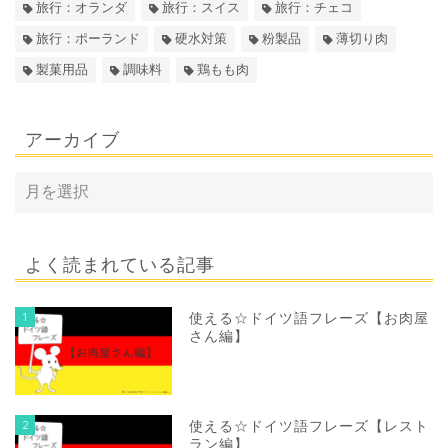
旅行：オランダ
旅行：スイス
旅行：チェコ
旅行：ポーランド
硬水対策
粉製品
薄切り肉
製菓用品
調味料
鶏もも肉
アーカイブ
よく読まれている記事
1
使える☆ドイツ語フレーズ【お肉屋
さん編】
2
使える☆ドイツ語フレーズ【レスト
ラン編】