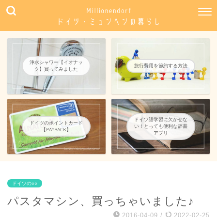
浄水シャワー【イオナッ
旅行費用を節約する方法
ク】買ってみました
ドイツ語学習に欠かせな
ドイツのポイントカード
い！とっても便利な辞書
【PAYBACK】
アプリ
ドイツの○○
パスタマシン、買っちゃいました♪
2016-04-09
/
2022-02-25