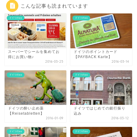
こんな記事も読まれています
ドイツの○○
ドイツの○○
スーパーでシールを集めてお
ドイツのポイントカード
得にお買い物♪
【PAYBACK Karte】
2016-03-25
2016-03-14
ドイツの○○
ドイツの○○
ドイツの酔い止め薬
ドイツではじめての銀行振り
【Reisetabletten】
込み
2016-01-09
2016-03-12
ドイツの○○
ドイツの○○