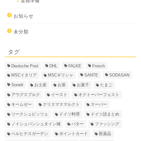
渡独準備
お知らせ
未分類
タグ
Deutsche Post
DHL
FALKE
Frosch
MSCイタリア
MSCギリシャ
SANTE
SODASAN
Sonett
お土産
お茶
お菓子
たまご
アウグスブルク
イースト
オクトーバーフェスト
キームゼー
クリスマスマルクト
スーパー
ツークシュピッツェ
ドイツ料理
ドイツ語まとめ
ノイシュバンシュタイン城
バター
ファッシング
ベルヒテスガーデン
ポイントカード
医薬品