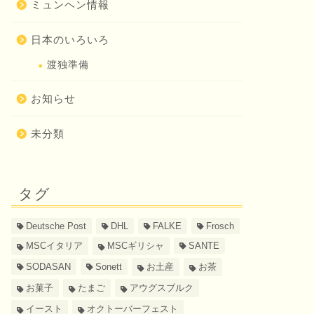
ミュンヘン情報
日本のいろいろ
渡独準備
お知らせ
未分類
タグ
Deutsche Post
DHL
FALKE
Frosch
MSCイタリア
MSCギリシャ
SANTE
SODASAN
Sonett
お土産
お茶
お菓子
たまご
アウグスブルク
イースト
オクトーバーフェスト