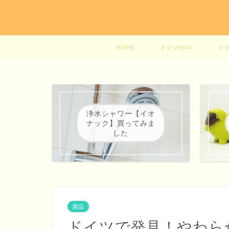
HOME
ドイツの○○
ド
浄水シャワー【イオ
ナック】買ってみま
した
製品
ドイツで発見！やわら