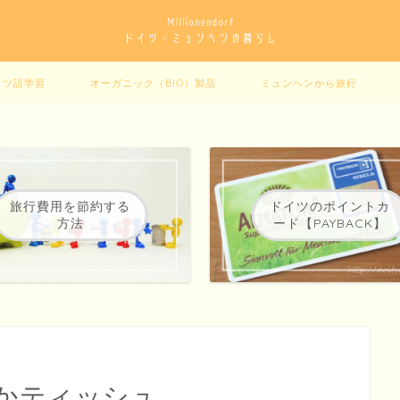
イツ語学習
オーガニック（BIO）製品
ミュンヘンから旅行
旅行費用を節約する
ドイツのポイントカ
方法
ード【PAYBACK】
かティッシュ