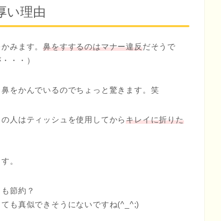
厚い理由
をかみます。
鼻をすするのはマナー違反
だそうで
が・・・）
て鼻をかんでいるのでちょっと驚きます。笑
くの人はティッシュを使用してから
キレイに折りた
ます。
とも節約？
も真似できそうにないですね(^_^;)