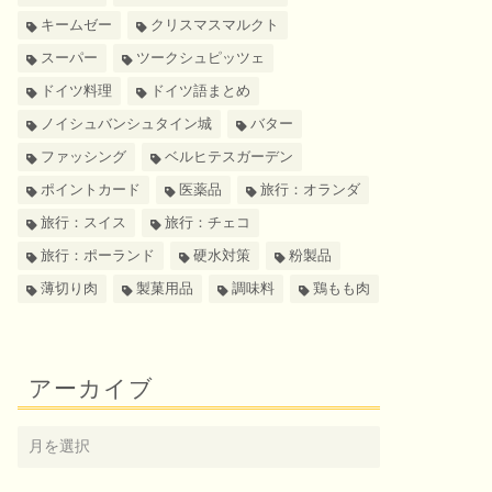
キームゼー
クリスマスマルクト
スーパー
ツークシュピッツェ
ドイツ料理
ドイツ語まとめ
ノイシュバンシュタイン城
バター
ファッシング
ベルヒテスガーデン
ポイントカード
医薬品
旅行：オランダ
旅行：スイス
旅行：チェコ
旅行：ポーランド
硬水対策
粉製品
薄切り肉
製菓用品
調味料
鶏もも肉
アーカイブ