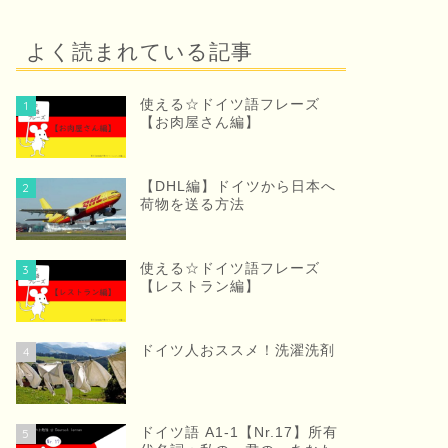
よく読まれている記事
使える☆ドイツ語フレーズ
1
【お肉屋さん編】
【DHL編】ドイツから日本へ
2
荷物を送る方法
使える☆ドイツ語フレーズ
3
【レストラン編】
ドイツ人おススメ！洗濯洗剤
4
ドイツ語 A1-1【Nr.17】所有
5