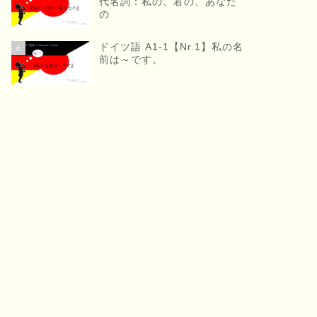
代名詞：私の、君の、あなた
の
ドイツ語 A1-1【Nr.1】私の名
6
前は～です。