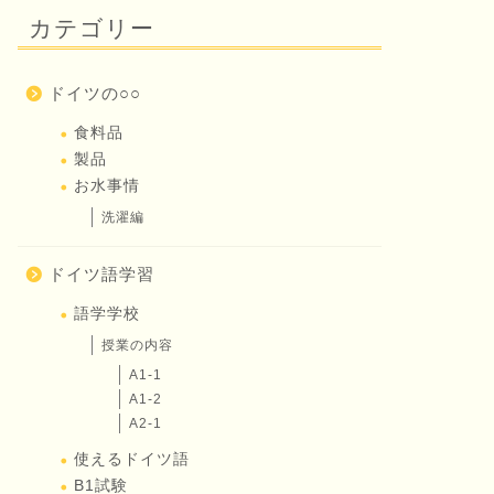
カテゴリー
ドイツの○○
食料品
製品
お水事情
洗濯編
ドイツ語学習
語学学校
授業の内容
A1-1
A1-2
A2-1
使えるドイツ語
B1試験